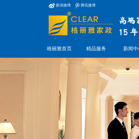
新浪微博
腾讯微博
格丽雅首页
精品服务
新闻中